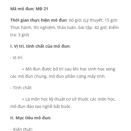
Mã mô đun: MĐ 21
Thời gian thực hiện mô đun
: 60 giờ; (Lý thuyết: 15 giờ;
Thực hành, thí nghiệm, thảo luận, bài tập: 42 giờ;
Kiểm
tra: 3 giờ)
I. Vị trí, tính chất của mô đun:
- Vị trí:
+ Mô đun được bố trí sau khi học sinh học xong
các mô đun chung, mô đun phần cứng máy tính.
- Tính chất:
+ Là môn học kỹ thuật cơ sở thuộc các môn học,
mô đun đào tạo nghề bắt buộc.
II. Mục tiêu mô đun:
-
Kiến thức
: