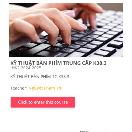
KỸ THUẬT BÀN PHÍM TRUNG CẤP K38.3
Course category
HK2 2024-2025
KỸ THUẬT BÀN PHÍM TC K38.3
Teacher:
Nguyệt Phạm Thị
Click to enter this course