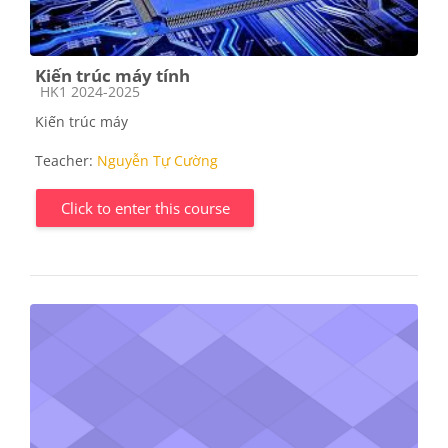
Kiến trúc máy tính
Course category
HK1 2024-2025
Kiến trúc máy
Teacher:
Nguyễn Tự Cường
Click to enter this course