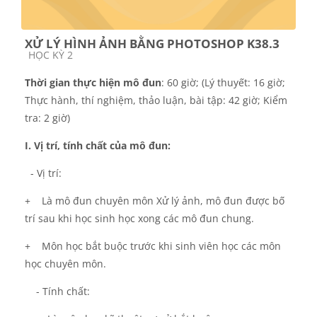
XỬ LÝ HÌNH ẢNH BẰNG PHOTOSHOP K38.3
Course category
HỌC KỲ 2
Thời gian thực hiện mô đun
: 60 giờ; (Lý thuyết: 16 giờ;
Thực hành, thí nghiệm, thảo luận, bài tập: 42 giờ;
Kiểm
tra: 2 giờ)
I. Vị trí, tính chất của mô đun:
- Vị trí:
+
Là mô đun chuyên môn Xử l
ý ảnh
, mô đun được bố
trí sau khi học sinh học xong các mô đun chung
.
+
Môn học bắt buộc trước khi sinh viên học các môn
học chuyên môn.
- Tính chất: