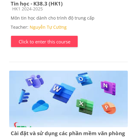
Tin học - K38.3 (HK1)
Course category
HK1 2024-2025
Môn tin học dành cho trình độ trung cấp
Teacher:
Nguyễn Tự Cường
Click to enter this course
Cài đặt và sử dụng các phần mềm văn phòng