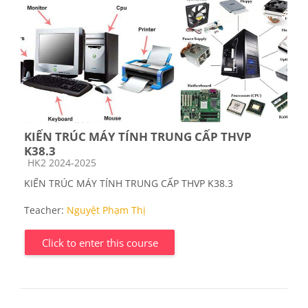
KIẾN TRÚC MÁY TÍNH TRUNG CẤP THVP
K38.3
Course category
HK2 2024-2025
KIẾN TRÚC MÁY TÍNH TRUNG CẤP THVP K38.3
Teacher:
Nguyệt Phạm Thị
Click to enter this course