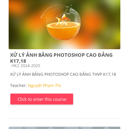
XỬ LÝ ẢNH BẰNG PHOTOSHOP CAO ĐẲNG
K17,18
Course category
HK2 2024-2025
XỬ LÝ ẢNH BẰNG PHOTOSHOP CAO ĐẲNG THVP K17,18
Teacher:
Nguyệt Phạm Thị
Click to enter this course