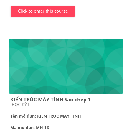
Click to enter this course
KIẾN TRÚC MÁY TÍNH Sao chép 1
Course category
HỌC KỲ I
Tên mô đun:
KIẾN TRÚC MÁY TÍNH
Mã mô đun: MH 13