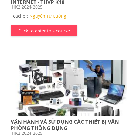
INTERNET - THVP K18
Course category
HK2 2024-2025
Teacher:
Nguyễn Tự Cường
Click to enter this course
VẬN HÀNH VÀ SỬ DỤNG CÁC THIẾT BỊ VĂN
PHÒNG THÔNG DỤNG
Course category
HK2 2024-2025