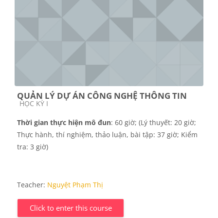
QUẢN LÝ DỰ ÁN CÔNG NGHỆ THÔNG TIN
Course category
HỌC KỲ I
Thời gian thực hiện mô đun
: 60 giờ; (Lý thuyết: 20 giờ;
Thực hành, thí nghiệm, thảo luận, bài tập: 37 giờ;
Kiểm
tra: 3 giờ)
Teacher:
Nguyệt Phạm Thị
Click to enter this course