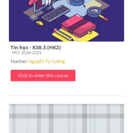
Tin học - K38.3 (HK2)
Course category
HK2 2024-2025
Teacher:
Nguyễn Tự Cường
Click to enter this course