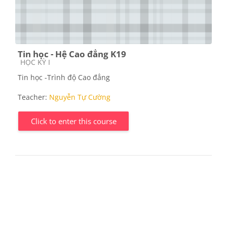
Tin học - Hệ Cao đẳng K19
Course category
HỌC KỲ I
Tin học -Trình độ Cao đẳng
Teacher:
Nguyễn Tự Cường
Click to enter this course