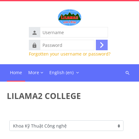
Skip to main content
Username
Password
Log
Forgotten your username or password?
in
Home
More
English ‎(en)‎
Search
courses
LILAMA2 COLLEGE
Course categories