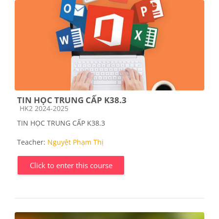
TIN HỌC TRUNG CẤP K38.3
Course category
HK2 2024-2025
TIN HỌC TRUNG CẤP K38.3
Teacher:
Nguyệt Phạm Thị
Click to enter this course