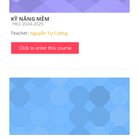
KỸ NĂNG MỀM
Course category
HK2 2024-2025
Teacher:
Nguyễn Tự Cường
Click to enter this course