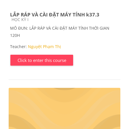
LẮP RÁP VÀ CÀI ĐẶT MÁY TÍNH k37.3
Course category
HỌC KỲ I
MÔ ĐUN: LẮP RÁP VÀ CÀI ĐẶT MÁY TÍNH THỜI GIAN
120H
Teacher:
Nguyệt Phạm Thị
Click to enter this course