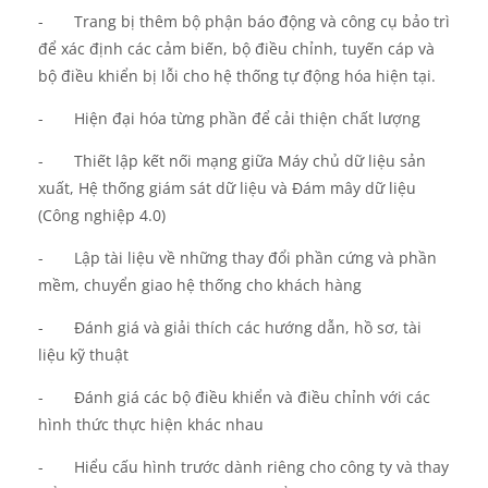
-
Trang bị thêm bộ phận
báo động và công cụ bảo trì
để xác định các cảm biến, bộ điều
chỉnh
, tuyến cáp và
bộ điều khiển
bị lỗi
cho hệ thống tự động hóa hiện tại.
-
Hiện đại hóa
từng
phần để cải thiện chất lượng
-
Thiết lập kết nối mạng
giữa M
áy chủ
dữ liệu
sản
xuất,
H
ệ thống giám sát dữ liệu và
Đ
ám mây dữ liệu
(Công nghiệp 4.0)
-
Lập t
ài liệu
về những
thay đổi phần cứng và phần
mềm
, chuyển
giao hệ thống cho khách hàng
-
Đánh giá và giải thích các hướng dẫn,
hồ sơ
, tài
liệu kỹ thuật
-
Đánh giá
các bộ điều khiển
và
điều chỉnh với
các
hình thức thực hiện khác nhau
-
Hiểu cấu hình trước dành riêng cho công ty và thay