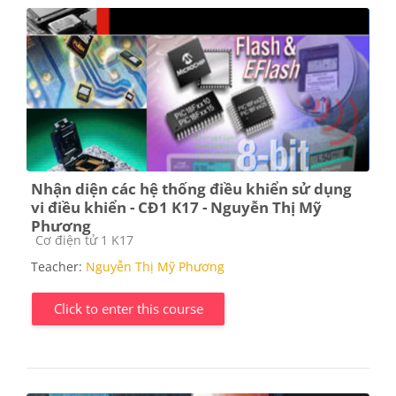
Nhận diện các hệ thống điều khiển sử dụng
vi điều khiển - CĐ1 K17 - Nguyễn Thị Mỹ
Phương
Course category
Cơ điện tử 1 K17
Teacher:
Nguyễn Thị Mỹ Phương
Click to enter this course