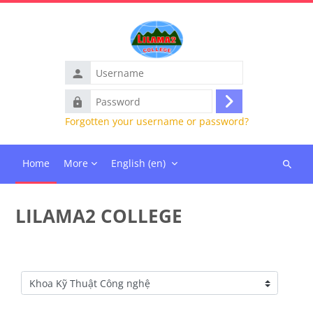
Skip to main content
Username
Password
Log
Forgotten your username or password?
in
Home
More
English ‎(en)‎
Search
courses
LILAMA2 COLLEGE
Course categories