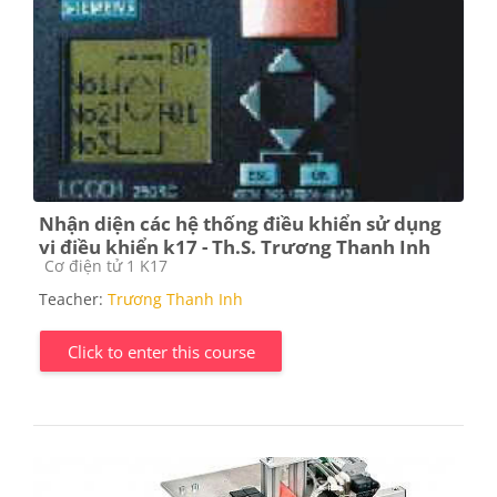
Nhận diện các hệ thống điều khiển sử dụng
vi điều khiển k17 - Th.S. Trương Thanh Inh
Course category
Cơ điện tử 1 K17
Teacher:
Trương Thanh Inh
Click to enter this course