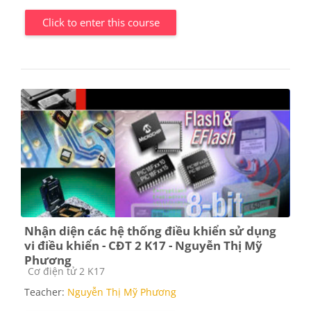
Click to enter this course
Nhận diện các hệ thống điều khiển sử dụng
vi điều khiển - CĐT 2 K17 - Nguyễn Thị Mỹ
Phương
Course category
Cơ điện tử 2 K17
Teacher:
Nguyễn Thị Mỹ Phương