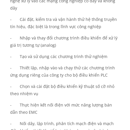
nghệ xử lý vào các mạng công nghiệp có dây và không
dây
-
Cài đặt, kiểm tra và
vận hành thử
hệ thống truyền
tín hiệu, đặc biệt là
trong
lĩnh vực công nghiệp
-
Nhập và thay đổi chương trình điều khiển để xử lý
giá trị tương tự
(analog)
-
Tạo và sử dụng các chương trình thử nghiệm
-
Thiết lập
, nhập
vào
và
chạy thử
các chương trình
ứng dụng riêng c
ủa
công ty cho
bộ
điều khiển PLC
-
Chọn và cài đặt bộ điều khiển kỹ thuật số
cỡ nhỏ
theo nhiệm vụ
-
Thực hiện
kết nối điện với mức năng lượng bán
dẫn theo EMC
-
Nối dây, lập trình, phân tích mạch điện và mạch