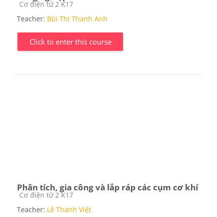
Course category
Cơ điện tử 2 K17
Teacher:
Bùi Thị Thanh Anh
Click to enter this course
Phân tích, gia công và lắp ráp các cụm cơ khí
Course category
Cơ điện tử 2 K17
Teacher:
Lê Thanh Việt