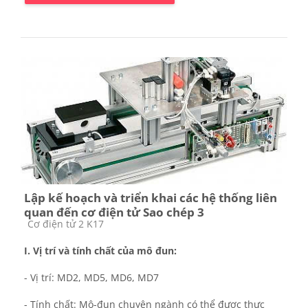
Lập kế hoạch và triển khai các hệ thống liên
quan đến cơ điện tử Sao chép 3
Course category
Cơ điện tử 2 K17
I.
Vị trí và tính chất của mô đun
:
-
Vị trí: MD2, MD5, MD6, MD7
-
Tính chất
:
Mô-đun chuyên ngành có thể được thực