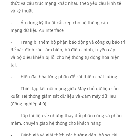
thức và cấu trúc mạng khác nhau theo yêu cầu kinh tế
và kỹ thuật
-
Áp dụng kỹ thuật cắt-kẹp
cho hệ thống cáp
mạng
dữ liệu
AS-Interface
-
Trang bị thêm bộ phận
báo động và công cụ bảo trì
để xác định các cảm biến, bộ điều
chỉnh
, tuyến cáp
và
bộ điều khiển
bị lỗi
cho hệ thống tự động hóa hiện
tại.
-
Hiện đại hóa
từng
phần để cải thiện chất lượng
-
Thiết lập kết nối mạng
giữa M
áy chủ
dữ liệu
sản
xuất,
H
ệ thống giám sát dữ liệu và
Đ
ám mây dữ liệu
(Công nghiệp 4.0)
-
Lập t
ài liệu
về những
thay đổi phần cứng và phần
mềm
, chuyển
giao hệ thống cho khách hàng
-
Đánh giá và giải thích các hướng dẫn,
hồ sơ
, tài