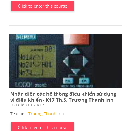
Click to enter this course
Nhận diện các hệ thống điều khiển sử dụng
vi điều khiển - K17 Th.S. Trương Thanh Inh
Course category
Cơ điện tử 2 K17
Teacher:
Trương Thanh Inh
Click to enter this course