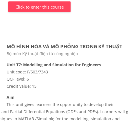
Click to enter this course
MÔ HÌNH HÓA VÀ MÔ PHỎNG TRONG KỸ THUẬT
Course category
Bộ môn Kỹ thuật điện tử công nghiệp
Unit T7: Modelling and Simulation for Engineers
Unit code: F/503/7343
QCF level: 6
Credit value: 15
Aim
This unit gives learners the opportunity to develop their
and Partial Differential Equations (ODEs and PDEs). Learners will 
niques in MATLAB /Simulink; for the modelling, simulation and