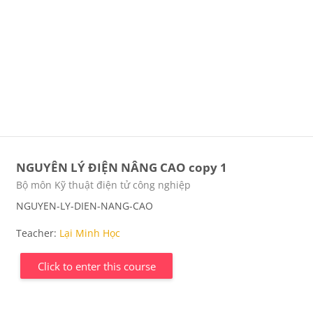
NGUYÊN LÝ ĐIỆN NÂNG CAO copy 1
Course category
Bộ môn Kỹ thuật điện tử công nghiệp
NGUYEN-LY-DIEN-NANG-CAO
Teacher:
Lại Minh Học
Click to enter this course