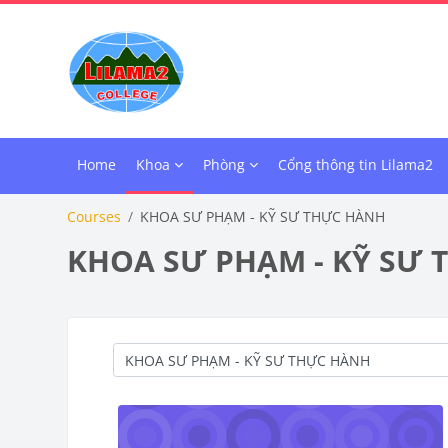
Skip to main content
Home
Khoa
Phòng
Cổng thông tin Lilama2
Courses
KHOA SƯ PHẠM - KỸ SƯ THỰC HÀNH
KHOA SƯ PHẠM - KỸ SƯ 
Course categories