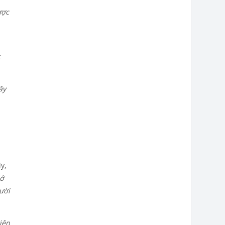
ược
c
ây
ly,
mở
gười
iên