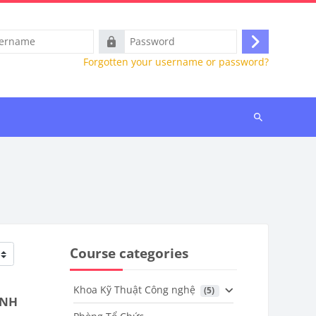
e
Password
Log
Forgotten your username or password?
in
Search
courses
Course categories
Khoa Kỹ Thuật Công nghệ
 (5)
ÌNH