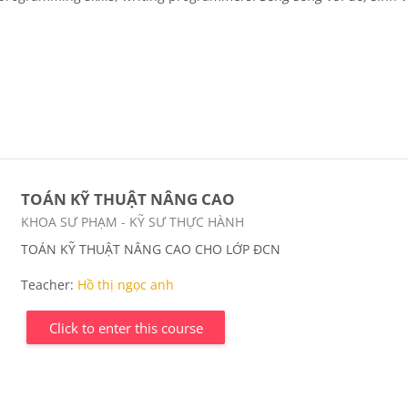
TOÁN KỸ THUẬT NÂNG CAO
Course category
KHOA SƯ PHẠM - KỸ SƯ THỰC HÀNH
TOÁN KỸ THUẬT NÂNG CAO CHO LỚP ĐCN
Teacher:
Hồ thị ngọc anh
Click to enter this course