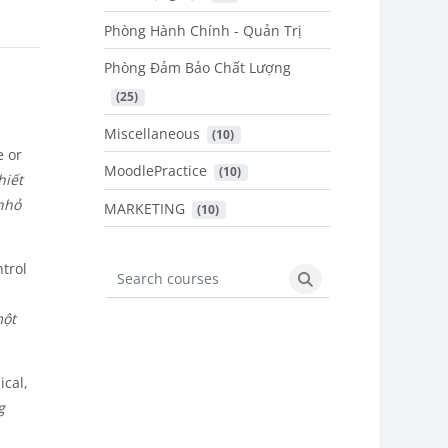
Phòng Hành Chính - Quản Trị
Phòng Đảm Bảo Chất Lượng
 (25)
Miscellaneous
 (10)
e or
MoodlePractice
 (10)
hiết
nhỏ
MARKETING
 (10)
ntrol
Search courses
Search courses
một
ical,
g