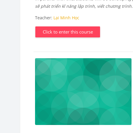
sẽ phát triển kĩ năng lập trình, viết chương trình.
Teacher:
Lại Minh Học
Click to enter this course