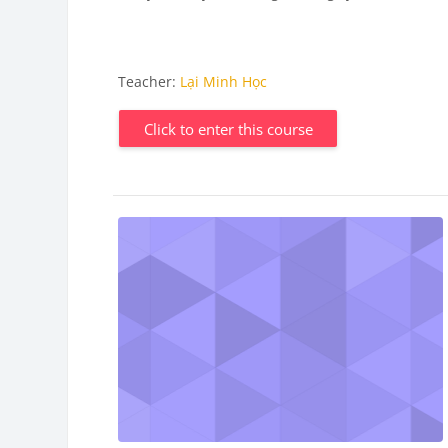
Teacher:
Lại Minh Học
Click to enter this course