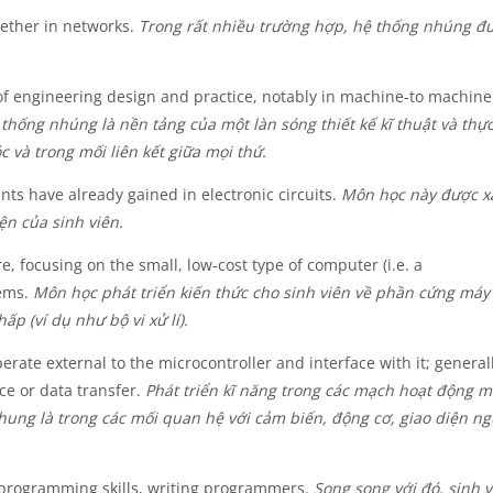
ether in networks.
Trong rất nhiều trường hợp, hệ thống nhúng đ
f engineering design and practice, notably in machine-to machine
thống nhúng là nền tảng của một làn sóng thiết kế kĩ thuật và thự
c và trong mối liên kết giữa mọi thứ.
nts have already gained in electronic circuits.
Môn học này được x
n của sinh viên.
, focusing on the small, low-cost type of computer (i.e. a
tems.
Môn học phát triển kiến thức cho sinh viên về phần cứng máy
ấp (ví dụ như bộ vi xử lí).
perate external to the microcontroller and interface with it; general
ce or data transfer.
Phát triển kĩ năng trong các mạch hoạt động 
 chung là trong các mối quan hệ với cảm biến, động cơ, giao diện n
ng programming skills, writing programmers.
Song song với đó, sinh v