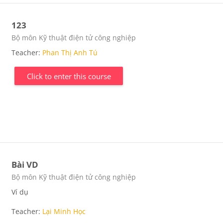
123
Course category
Bộ môn Kỹ thuật điện tử công nghiệp
Teacher:
Phan Thị Anh Tú
Click to enter this course
Bài VD
Course category
Bộ môn Kỹ thuật điện tử công nghiệp
Ví dụ
Teacher:
Lại Minh Học