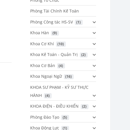
Phòng Tổ Chức
Phòng Tài Chính Kế Toán
Phòng Công tác HS-SV
 (1)
Khoa Hàn
 (9)
Khoa Cơ Khí
 (10)
Khoa Kế Toán - Quản Trị
 (2)
Khoa Cơ Bản
 (4)
Khoa Ngoại Ngữ
 (16)
KHOA SƯ PHẠM - KỸ SƯ THỰC
HÀNH
 (4)
KHOA ĐIỆN - ĐIỀU KHIỂN
 (2)
Phòng Đào Tạo
 (5)
Khoa Động Lực
 (1)