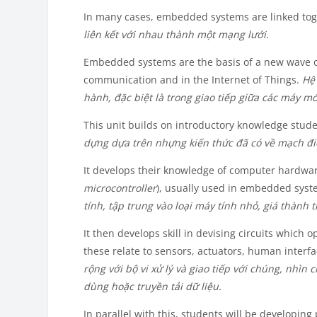
In many cases, embedded systems are linked tog
liên kết với nhau thành một mạng lưới.
Embedded systems are the basis of a new wave o
communication and in the Internet of Things.
Hệ 
hành, đặc biệt là trong giao tiếp giữa các máy mó
This unit builds on introductory knowledge stude
dựng dựa trên nhựng kiến thức đã có về mạch điệ
It develops their knowledge of computer hardware
microcontroller
), usually used in embedded sys
tính, tập trung vào loại máy tính nhỏ, giá thành th
It then develops skill in devising circuits which o
these relate to sensors, actuators, human interfa
rộng với bộ vi xử lý và giao tiếp với chúng, nhìn
dùng hoặc truyền tải dữ liệu.
In parallel with this, students will be developi