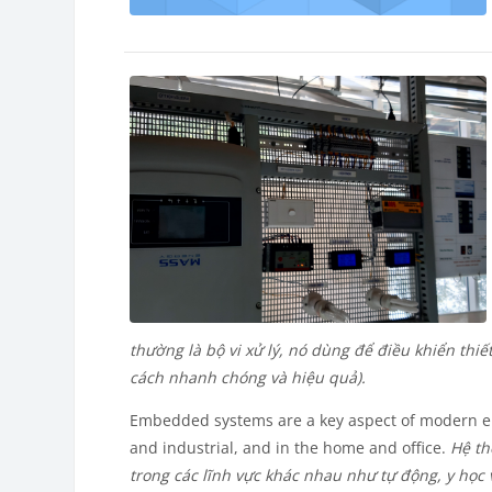
thường là bộ vi xử lý, nó dùng để điều khiển thiế
cách nhanh chóng và hiệu quả).
Embedded systems are a key aspect of modern eng
and industrial, and in the home and office.
Hệ th
trong các lĩnh vực khác nhau như tự động, y học