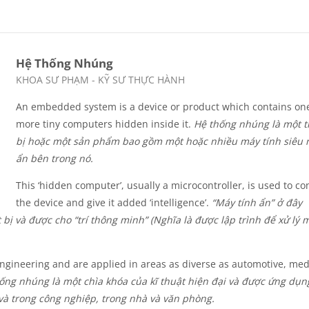
Hệ Thống Nhúng
Course category
KHOA SƯ PHẠM - KỸ SƯ THỰC HÀNH
An embedded system is a device or product which contains on
more tiny computers hidden inside it.
Hệ thống nhúng là một t
bị hoặc một sản phẩm bao gồm một hoặc nhiều máy tính siêu 
ẩn bên trong nó.
This ‘hidden computer’, usually a microcontroller, is used to co
the device and give it added ‘intelligence’.
“Máy tính ẩn” ở đây
t bị và được cho “trí thông minh” (Nghĩa là được lập trình để xử lý 
ineering and are applied in areas as diverse as automotive, med
ống nhúng là một chìa khóa của kĩ thuật hiện đại và được ứng dụn
 và trong công nghiệp, trong nhà và văn phòng.