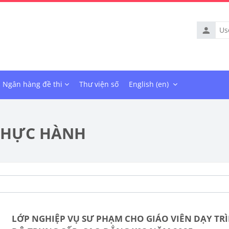
Usernam
Ngân hàng đề thi
Thư viện số
English ‎(en)‎
THỰC HÀNH
LỚP NGHIỆP VỤ SƯ PHẠM CHO GIÁO VIÊN DẠY TR