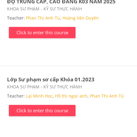
ĐỘ TRUNG CẤP, CAO ĐẲNG K03 NĂM 2025
Course category
KHOA SƯ PHẠM - KỸ SƯ THỰC HÀNH
Teacher:
Phan Thị Anh Tú
,
Hoàng Văn Duyên
Click to enter this course
Lớp Sư phạm sơ cấp Khóa 01.2023
Course category
KHOA SƯ PHẠM - KỸ SƯ THỰC HÀNH
Teacher:
Lại Minh Học
,
Hồ thị ngọc anh
,
Phan Thị Anh Tú
Click to enter this course