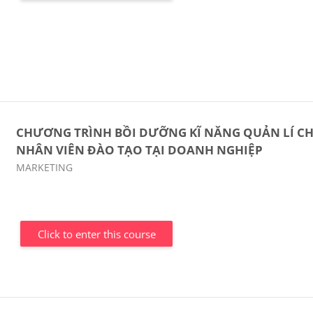
CHƯƠNG TRÌNH BỒI DƯỠNG KĨ NĂNG QUẢN LÍ C
NHÂN VIÊN ĐÀO TẠO TẠI DOANH NGHIỆP
Course category
MARKETING
Click to enter this course