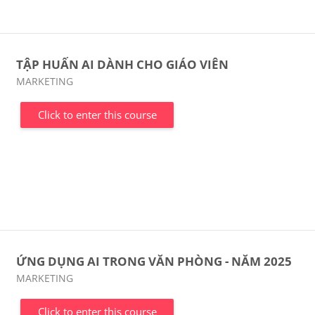
TẬP HUẤN AI DÀNH CHO GIÁO VIÊN
Course category
MARKETING
Click to enter this course
ỨNG DỤNG AI TRONG VĂN PHÒNG - NĂM 2025
Course category
MARKETING
Click to enter this course