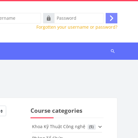
e
Password
Log
Forgotten your username or password?
in
Search
courses
Course categories
Khoa Kỹ Thuật Công nghệ
 (5)