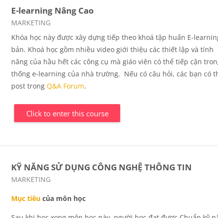
E-learning Nâng Cao
Course category
MARKETING
Khóa học này được xây dựng tiếp theo khoá tập huấn E-learnin
bản. Khoá học gồm nhiều video giới thiệu các thiết lập và tính
năng của hầu hết các công cụ mà giáo viên có thể tiếp cận tro
thống e-learning của nhà trường. Nếu có câu hỏi, các bạn có t
post trong
Q&A
Forum
.
Click to enter this course
KỸ NĂNG SỬ DỤNG CÔNG NGHỆ THÔNG TIN
Course category
MARKETING
Mục tiêu
của môn học
Sau khi học xong môn học này, người học đạt
được
Chuẩn kỹ 