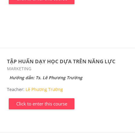
TẬP HUẤN DẠY HỌC DỰA TRÊN NĂNG LỰC
Course category
MARKETING
Hướng dẫn: Ts. Lê Phương Trường
Teacher:
Lê Phương Trường
Click to enter this course