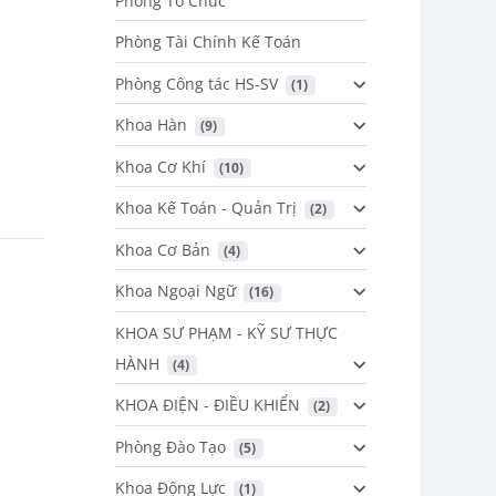
Phòng Tổ Chức
Phòng Tài Chính Kế Toán
Phòng Công tác HS-SV
 (1)
Khoa Hàn
 (9)
Khoa Cơ Khí
 (10)
Khoa Kế Toán - Quản Trị
 (2)
Khoa Cơ Bản
 (4)
Khoa Ngoại Ngữ
 (16)
KHOA SƯ PHẠM - KỸ SƯ THỰC
HÀNH
 (4)
KHOA ĐIỆN - ĐIỀU KHIỂN
 (2)
Phòng Đào Tạo
 (5)
Khoa Động Lực
 (1)