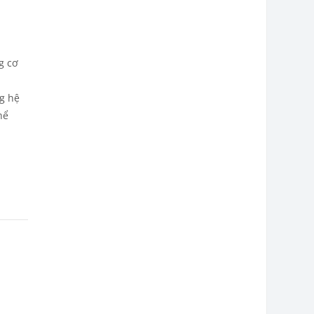
g cơ
ng hệ
hể