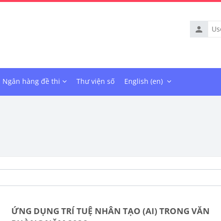
Usernam
Ngân hàng đề thi
Thư viện số
English ‎(en)‎
ỨNG DỤNG TRÍ TUỆ NHÂN TẠO (AI) TRONG VĂN