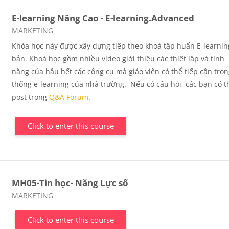
E-learning Nâng Cao - E-learning.Advanced
Course category
MARKETING
Khóa học này được xây dựng tiếp theo khoá tập huấn E-learnin
bản. Khoá học gồm nhiều video giới thiệu các thiết lập và tính
năng của hầu hết các công cụ mà giáo viên có thể tiếp cận tro
thống e-learning của nhà trường. Nếu có câu hỏi, các bạn có t
post trong
Q&A
Forum
.
Click to enter this course
MH05-Tin học- Năng Lực số
Course category
MARKETING
Click to enter this course