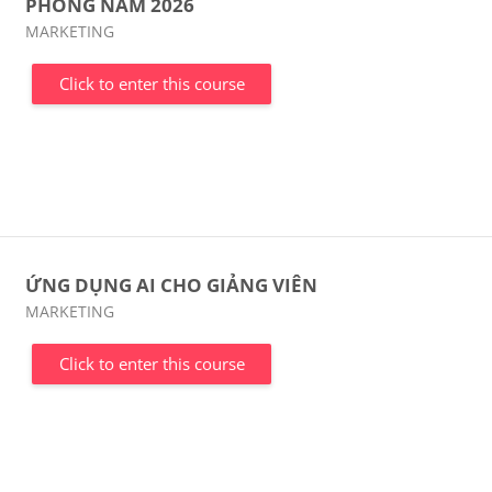
PHÒNG NĂM 2026
Course category
MARKETING
Click to enter this course
ỨNG DỤNG AI CHO GIẢNG VIÊN
Course category
MARKETING
Click to enter this course