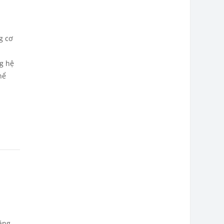
g cơ
ng hệ
hể
năng